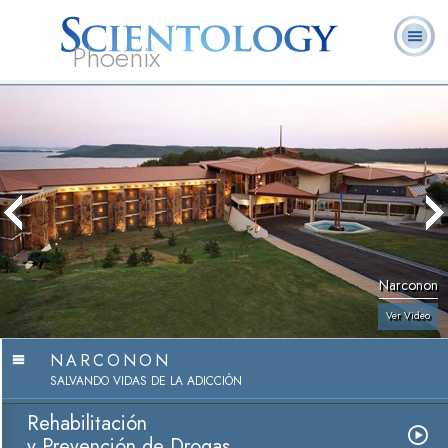
Phoenix
Acerca de
L. Ronald
¿Qué es
Ministros
Preguntas
Libros
Nosotros
Hubbard
Scientology?
Voluntarios
Frecuentes
Narconon
Ver Video
NARCONON
SALVANDO VIDAS DE LA ADICCIÓN
Rehabilitación
y Prevención de Drogas