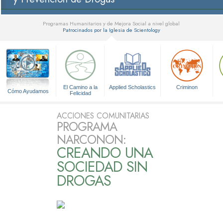
Programas Humanitarios y de Mejora Social a nivel global
Patrocinados por la Iglesia de Scientology
▼
El Camino a la
Applied Scholastics
Criminon
Cómo Ayudamos
Felicidad
ACCIONES COMUNITARIAS
PROGRAMA
NARCONON:
CREANDO UNA
SOCIEDAD SIN
DROGAS