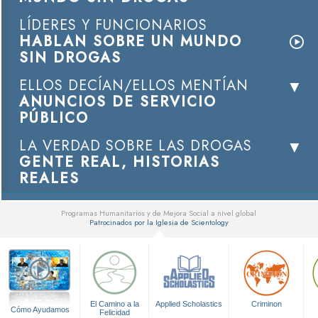
LÍDERES Y FUNCIONARIOS
HABLAN SOBRE UN MUNDO
SIN DROGAS
ELLOS DECÍAN/ELLOS MENTÍAN
ANUNCIOS DE SERVICIO
PÚBLICO
LA VERDAD SOBRE LAS DROGAS
GENTE REAL, HISTORIAS
REALES
Programas Humanitarios y de Mejora Social a nivel global
Patrocinados por la Iglesia de Scientology
▼
El Camino a la
Applied Scholastics
Criminon
Cómo Ayudamos
Felicidad