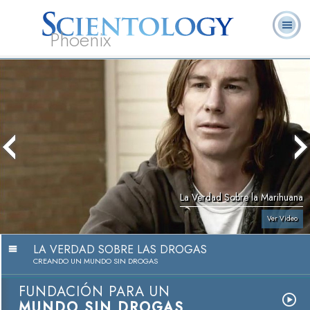
Phoenix
Acerca de
L. Ronald
¿Qué es
Ministros
Preguntas
Libros
Nosotros
Hubbard
Scientology?
Voluntarios
Frecuentes
La Verdad Sobre la Marihuana
Ver Video
LA VERDAD SOBRE LAS DROGAS
CREANDO UN MUNDO SIN DROGAS
FUNDACIÓN PARA UN
MUNDO SIN DROGAS