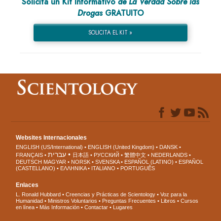
Solicita un Kit Informativo
de La Verdad Sobre las
Drogas
GRATUITO
SOLICITA EL KIT »
Websites Internacionales
ENGLISH (US/International)
ENGLISH (United Kingdom)
DANSK
עברית
FRANÇAIS
日本語
РУССКИЙ
繁體中文
NEDERLANDS
DEUTSCH
MAGYAR
NORSK
SVENSKA
ESPAÑOL (LATINO)
ESPAÑOL
(CASTELLANO)
ΕΛΛΗΝΙΚA
ITALIANO
PORTUGUÊS
Enlaces
L. Ronald Hubbard
Creencias y Prácticas de Scientology
Voz para la
Humanidad
Ministros Voluntarios
Preguntas Frecuentes
Libros
Cursos
en línea
Más Información
Contactar
Lugares