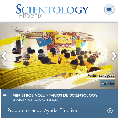
Phoenix
Acerca de
L. Ronald
¿Qué es
Ministros
Preguntas
Libros
Nosotros
Hubbard
Scientology?
Voluntarios
Frecuentes
Pasión por Ayudar
Ver Video
MINISTROS VOLUNTARIOS DE SCIENTOLOGY
SE
PUEDE
HACER ALGO AL RESPECTO
Proporcionando Ayuda Efectiva