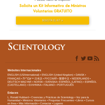
Solicita un Kit Informativo de Ministros
Voluntarios GRATUITO
SOLICITA EL KIT »
Websites Internacionales
ENGLISH (US/International)
ENGLISH (United Kingdom)
DANSK
עברית
FRANÇAIS
日本語
РУССКИЙ
繁體中文
NEDERLANDS
DEUTSCH
MAGYAR
NORSK
SVENSKA
ESPAÑOL (LATINO)
ESPAÑOL
(CASTELLANO)
ΕΛΛΗΝΙΚA
ITALIANO
PORTUGUÊS
Enlaces
L. Ronald Hubbard
Creencias y Prácticas de Scientology
Voz para la
Humanidad
Ministros Voluntarios
Preguntas Frecuentes
Libros
Cursos
en línea
Más Información
Contactar
Lugares