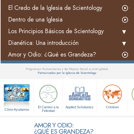
El Credo de la Iglesia de Scientology
Dentro de una Iglesia
Los Principios Básicos de Scientology
Dianética: Una introducción
Amor y Odio: ¿Qué es Grandeza?
Programas Humanitarios y de Mejora Social a nivel global
Patrocinados por la Iglesia de Scientology
▼
El Camino a la
Applied Scholastics
Criminon
Cómo Ayudamos
Felicidad
AMOR Y ODIO:
¿QUÉ ES GRANDEZA?