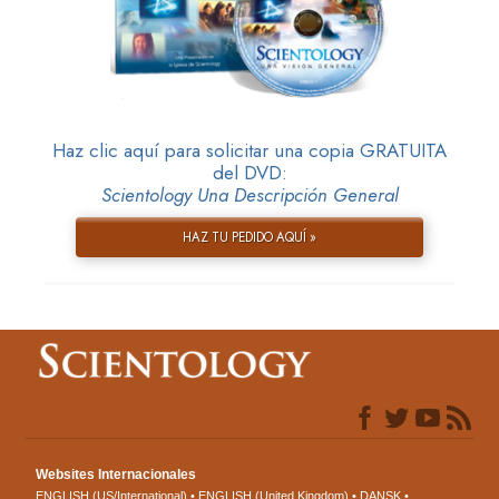
Haz clic aquí para solicitar una copia GRATUITA
del DVD:
Scientology Una Descripción General
HAZ TU PEDIDO AQUÍ »
Websites Internacionales
ENGLISH (US/International)
ENGLISH (United Kingdom)
DANSK