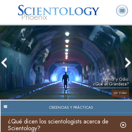
Phoenix
Acerca de
L. Ronald
¿Qué es
Ministros
Preguntas
Libros
Nosotros
Hubbard
Scientology?
Voluntarios
Frecuentes
Amor y Odio:
¿Qué es Grandeza?
Ver Video
CREENCIAS Y PRÁCTICAS
¿Qué dicen los scientologists acerca de
Scientology?