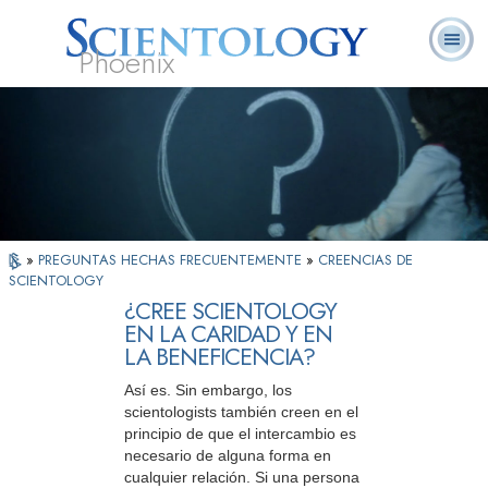
Phoenix
Acerca de
L. Ronald
¿Qué es
Ministros
Preguntas
Libros
Nosotros
Hubbard
Scientology?
Voluntarios
Frecuentes
»
PREGUNTAS HECHAS FRECUENTEMENTE
»
CREENCIAS DE
SCIENTOLOGY
¿CREE SCIENTOLOGY
EN LA CARIDAD Y EN
LA BENEFICENCIA?
Así es. Sin embargo, los
scientologists también creen en el
principio de que el intercambio es
necesario de alguna forma en
cualquier relación. Si una persona