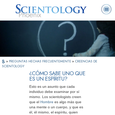
Phoenix
Acerca de
L. Ronald
¿Qué es
Ministros
Preguntas
Libros
Nosotros
Hubbard
Scientology?
Voluntarios
Frecuentes
»
PREGUNTAS HECHAS FRECUENTEMENTE
»
CREENCIAS DE
SCIENTOLOGY
¿CÓMO SABE UNO QUE
ES UN ESPÍRITU?
Esto es un asunto que cada
individuo debe examinar por sí
mismo. Los scientologists creen
que el
Hombre
es algo más que
una mente o un cuerpo, y que es
él, él mismo, el espíritu, quien