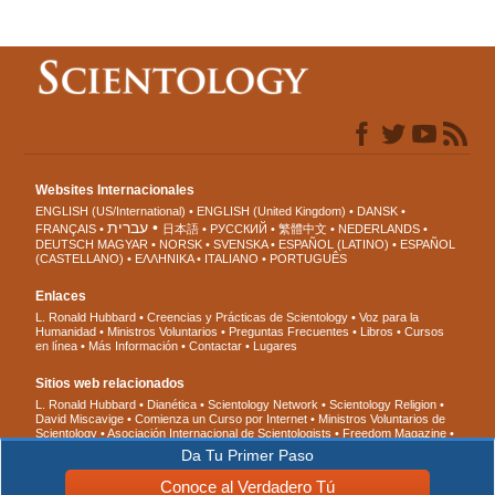
Websites Internacionales
ENGLISH (US/International)
ENGLISH (United Kingdom)
DANSK
עברית
FRANÇAIS
日本語
РУССКИЙ
繁體中文
NEDERLANDS
DEUTSCH
MAGYAR
NORSK
SVENSKA
ESPAÑOL (LATINO)
ESPAÑOL
(CASTELLANO)
ΕΛΛΗΝΙΚA
ITALIANO
PORTUGUÊS
Enlaces
L. Ronald Hubbard
Creencias y Prácticas de Scientology
Voz para la
Humanidad
Ministros Voluntarios
Preguntas Frecuentes
Libros
Cursos
en línea
Más Información
Contactar
Lugares
Sitios web relacionados
L. Ronald Hubbard
Dianética
Scientology Network
Scientology Religion
David Miscavige
Comienza un Curso por Internet
Ministros Voluntarios de
Scientology
Asociación Internacional de Scientologists
Freedom Magazine
El Camino a la Felicidad
En Apoyo de Un Mundo Sin Drogas
Unidos por los
Da Tu Primer Paso
Derechos Humanos
Jóvenes por los Derechos Humanos
Comisión de
Ciudadanos por los Derechos Humanos
Conoce al Verdadero Tú