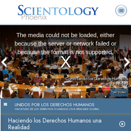
Phoenix
Acerca de
L. Ronald
¿Qué es
Ministros
Preguntas
Libros
Nosotros
Hubbard
Scientology?
Voluntarios
Frecuentes
The media could not be loaded, either
because the server or network failed or
because the format is not supported.
Convirtiendo los Derechos Humanos
en una Realidad
Ver Video
UNIDOS POR LOS DERECHOS HUMANOS
HACIENDO DE LOS DERECHOS HUMANOS UNA REALIDAD GLOBAL
Haciendo los Derechos Humanos una
Realidad