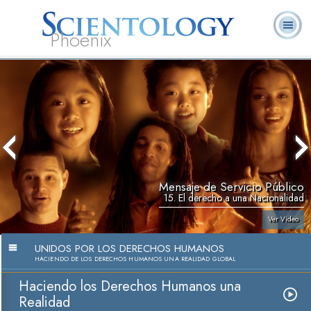
Phoenix
Acerca de
L. Ronald
¿Qué es
Ministros
Preguntas
Libros
Nosotros
Hubbard
Scientology?
Voluntarios
Frecuentes
Mensaje de Servicio Público
15. El derecho a una Nacionalidad
Ver Video
UNIDOS POR LOS DERECHOS HUMANOS
HACIENDO DE LOS DERECHOS HUMANOS UNA REALIDAD GLOBAL
Haciendo los Derechos Humanos una
Realidad